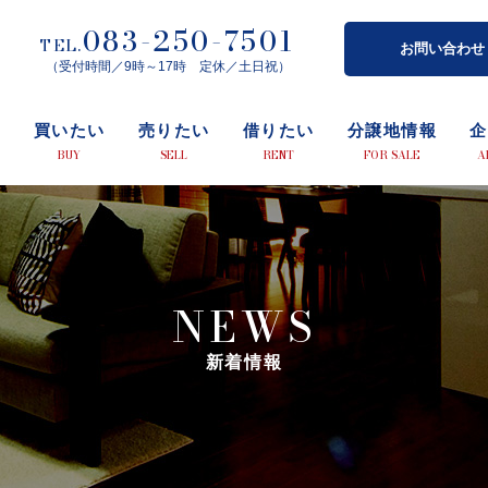
083-250-7501
TEL.
お問い合わせ
（受付時間／9時～17時 定休／土日祝）
プ
買いたい
売りたい
借りたい
分譲地情報
企
BUY
SELL
RENT
FOR SALE
A
NEWS
新着情報