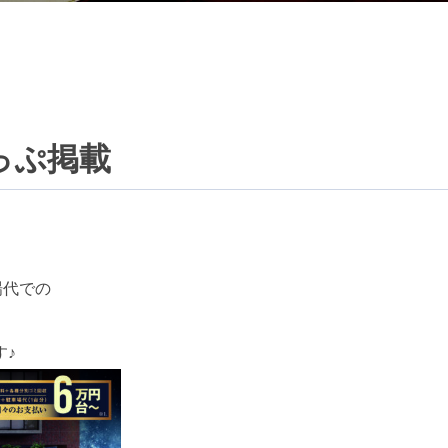
っぷ掲載
場代での
す♪