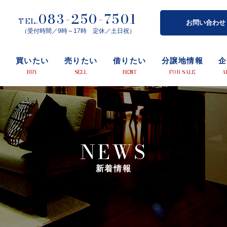
083-250-7501
TEL.
お問い合わせ
（受付時間／9時～17時 定休／土日祝）
プ
買いたい
売りたい
借りたい
分譲地情報
企
BUY
SELL
RENT
FOR SALE
A
NEWS
新着情報